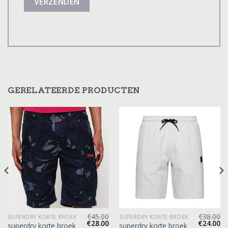
GERELATEERDE PRODUCTEN
€
45.00
€
38.00
SUPERDRY KORTE BROEK
SUPERDRY KORTE BROEK
€
28.00
€
24.00
superdry korte broek
superdry korte broek