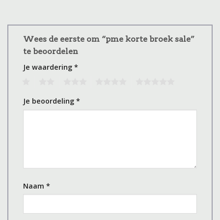
Wees de eerste om “pme korte broek sale”
te beoordelen
Je waardering
*
1
2
3
4
5
Je beoordeling
*
Naam
*