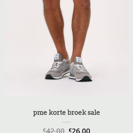
pme korte broek sale
42.00
26.00
€
€