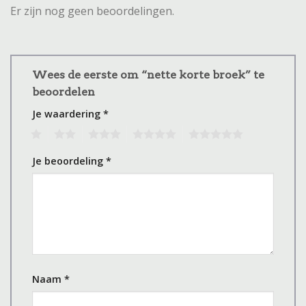
Er zijn nog geen beoordelingen.
Wees de eerste om “nette korte broek” te
beoordelen
Je waardering
*
1
2
3
4
5
Je beoordeling
*
Naam
*