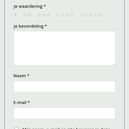
Je waardering
*
1
2
3
4
5
Je beoordeling
*
Naam
*
E-mail
*