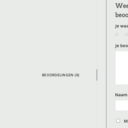
Wees
beo
Je wa
1
2
Je be
BEOORDELINGEN (0)
Naa
M