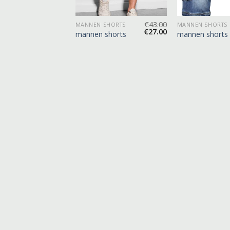
€
45.00
€
43.00
 SHORTS
MANNEN SHORTS
MANNEN SHORTS
€
28.00
€
27.00
 shorts
mannen shorts
mannen shorts