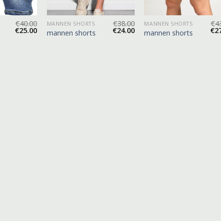
€
40.00
€
38.00
€
4
MANNEN SHORTS
MANNEN SHORTS
€
25.00
€
24.00
€
2
mannen shorts
mannen shorts