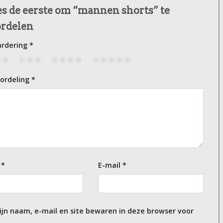
 de eerste om “mannen shorts” te
ordelen
ardering
*
3
4
5
oordeling
*
m
*
E-mail
*
ijn naam, e-mail en site bewaren in deze browser voor