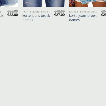
€
35.00
€
43.00
€
3
KORTE JEANS BROEK DAMES
KORTE JEANS BROEK DAMES
KORTE JEANS BROEK DAMES
€
22.00
€
27.00
€
2
ek
korte jeans broek
korte jeans broek
dames
dames