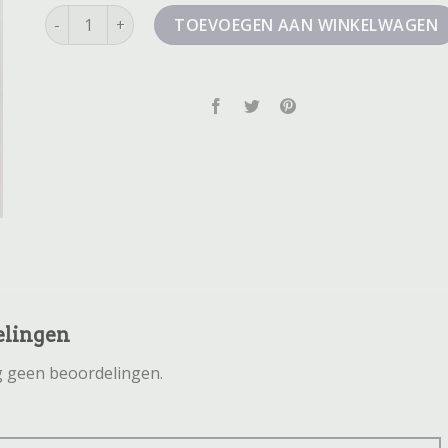
korte jeans broek dames aantal
TOEVOEGEN AAN WINKELWAGEN
elingen
og geen beoordelingen.