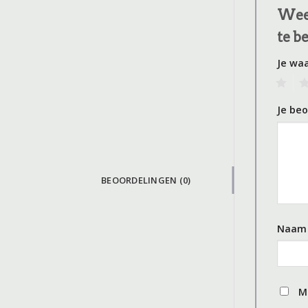
Wees
te b
Je wa
1
2
Je be
BEOORDELINGEN (0)
Naa
M