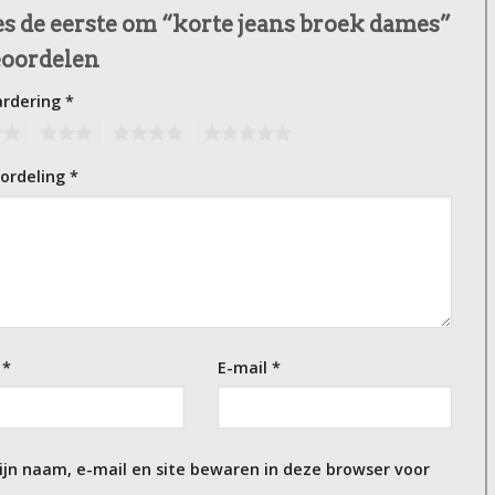
 de eerste om “korte jeans broek dames”
eoordelen
ardering
*
3
4
5
oordeling
*
m
*
E-mail
*
ijn naam, e-mail en site bewaren in deze browser voor