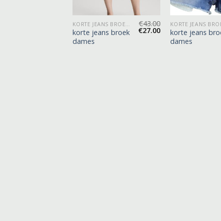
€
37.00
€
43.00
KORTE JEANS BROEK DAMES
KORTE JEANS BROEK DAMES
€
23.00
€
27.00
eans broek
korte jeans broek
korte jeans bro
dames
dames