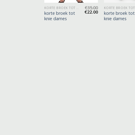
€
37.00
€
35.00
KORTE BROEK TOT KNIE DAMES
KORTE BROEK TOT KNIE DAMES
€
23.00
€
22.00
roek tot
korte broek tot
korte broek tot
ames
knie dames
knie dames