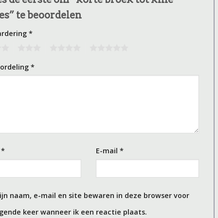
s” te beoordelen
ardering
*
3
4
5
oordeling
*
m
*
E-mail
*
ijn naam, e-mail en site bewaren in deze browser voor
gende keer wanneer ik een reactie plaats.