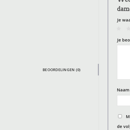
dame
Je wa
1
2
Je be
BEOORDELINGEN (0)
Naa
M
de vol