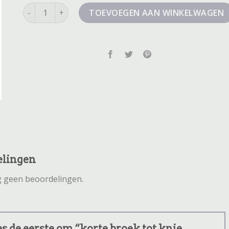
korte broek tot knie dames aantal
TOEVOEGEN AAN WINKELWAGEN
elingen
og geen beoordelingen.
 de eerste om “korte broek tot knie