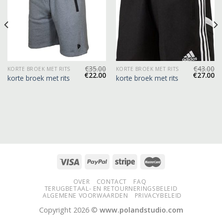
€
35.00
€
43.00
KORTE BROEK MET RITS
KORTE BROEK MET RITS
€
22.00
€
27.00
korte broek met rits
korte broek met rits
OVER
CONTACT
FAQ
TERUGBETAAL- EN RETOURNERINGSBELEID
ALGEMENE VOORWAARDEN
PRIVACYBELEID
Copyright 2026 ©
www.polandstudio.com