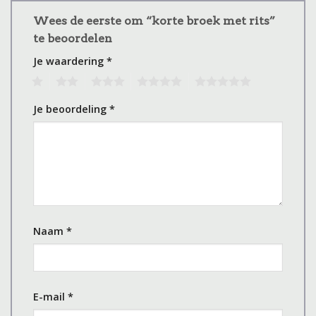
Wees de eerste om “korte broek met rits”
te beoordelen
Je waardering
*
1
2
3
4
5
Je beoordeling
*
Naam
*
E-mail
*