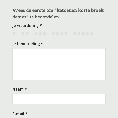
Wees de eerste om “katoenen korte broek
dames” te beoordelen
Je waardering
*
1
2
3
4
5
Je beoordeling
*
Naam
*
E-mail
*