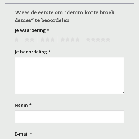
Wees de eerste om “denim korte broek
dames” te beoordelen
Je waardering
*
1
2
3
4
5
Je beoordeling
*
Naam
*
E-mail
*