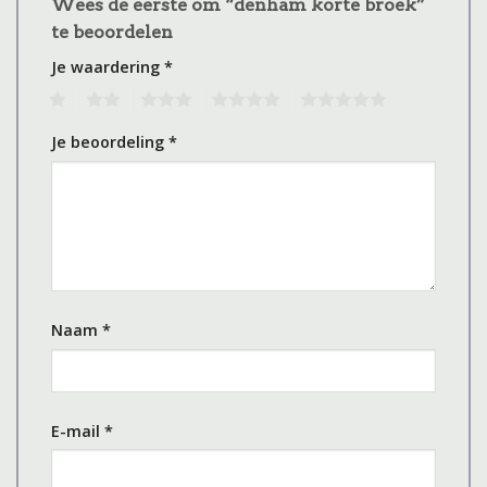
Wees de eerste om “denham korte broek”
te beoordelen
Je waardering
*
1
2
3
4
5
Je beoordeling
*
Naam
*
E-mail
*