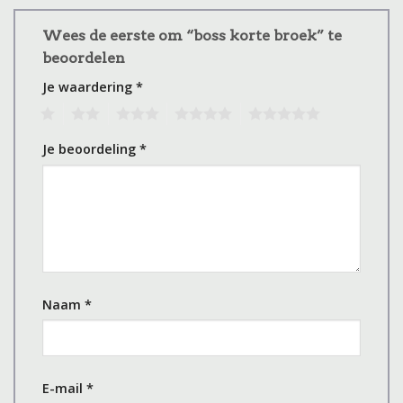
Wees de eerste om “boss korte broek” te
beoordelen
Je waardering
*
1
2
3
4
5
Je beoordeling
*
Naam
*
E-mail
*