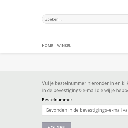
Skip
to
Zoeken
content
naar:
HOME
WINKEL
Vul je bestelnummer hieronder in en kli
in de bevestigings-e-mail die wij je heb
Bestelnummer
VOLGEN